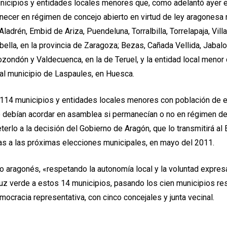
nicipios y entidades locales menores que, como adelantó ayer es
ecer en régimen de concejo abierto en virtud de ley aragonesa 
Aladrén, Embid de Ariza, Puendeluna, Torralbilla, Torrelapaja, Vill
ella, en la provincia de Zaragoza; Bezas, Cañada Vellida, Jabaloy
ondón y Valdecuenca, en la de Teruel, y la entidad local menor
al municipio de Laspaules, en Huesca.
 114 municipios y entidades locales menores con población de e
e debían acordar en asamblea si permanecían o no en régimen d
terlo a la decisión del Gobierno de Aragón, que lo transmitirá al 
tas a las próximas elecciones municipales, en mayo del 2011.
ivo aragonés, «respetando la autonomía local y la voluntad expres
luz verde a estos 14 municipios, pasando los cien municipios re
ocracia representativa, con cinco concejales y junta vecinal.