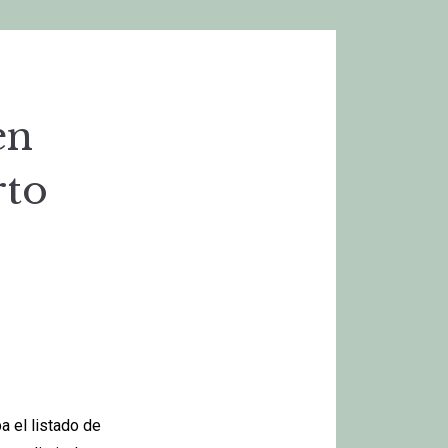
en
rto
a el listado de