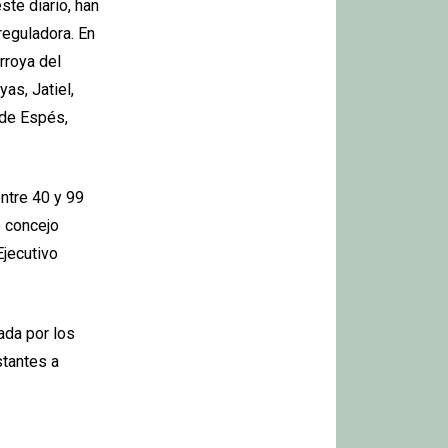
te diario, han
reguladora. En
arroya del
as, Jatiel,
 de Espés,
ntre 40 y 99
e concejo
Ejecutivo
ada por los
stantes a