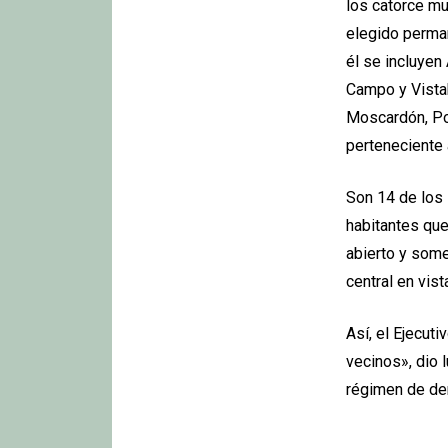
los catorce mu
elegido perman
él se incluyen 
Campo y Vistab
Moscardón, Poz
perteneciente 
Son 14 de los
habitantes qu
abierto y some
central en vis
Así, el Ejecut
vecinos», dio 
régimen de dem