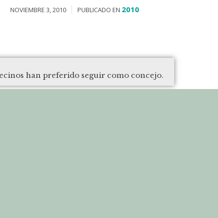
2010
NOVIEMBRE 3, 2010
PUBLICADO EN
vecinos han preferido seguir como concejo.
II campaña de apadrinamiento de árboles
Bezas