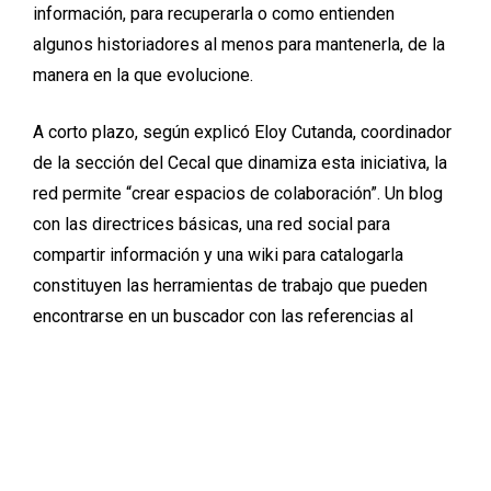
información, para recuperarla o como entienden
algunos historiadores al menos para mantenerla, de la
manera en la que evolucione.
A corto plazo, según explicó Eloy Cutanda, coordinador
de la sección del Cecal que dinamiza esta iniciativa, la
red permite “crear espacios de colaboración”. Un blog
con las directrices básicas, una red social para
compartir información y una wiki para catalogarla
constituyen las herramientas de trabajo que pueden
encontrarse en un buscador con las referencias al
proyecto y al centro de estudios. Este patrimonio se
puede recoger a través de fotos, textos o vídeos que
pueden tener cabida en las publicaciones del Cecal.
“Podemos así darle voz al que quiere aportar algo”,
resume Cutanda. A medio plazo también quieren contar