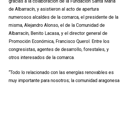
gracias a la colaboración de la Fundación Santa María
de Albarracín, y asistieron al acto de apertura
numerosos alcaldes de la comarca, el presidente de la
misma, Alejandro Alonso, el de la Comunidad de
Albarracín, Benito Lacasa, y el director general de
Promoción Económica, Francisco Querol. Entre los
congresistas, agentes de desarrollo, forestales, y
otros interesados de la comarca.
“Todo lo relacionado con las energías renovables es
muy importante para nosotros; la comunidad aragonesa
ha hecho un gran esfuerzo para implantar energías
renovables”, manifestó el consejero a los
informadores.
Entre las que se han implantado, explicó Velasco que
faltaba la biomasa; apuntó a Teruel como un sitio