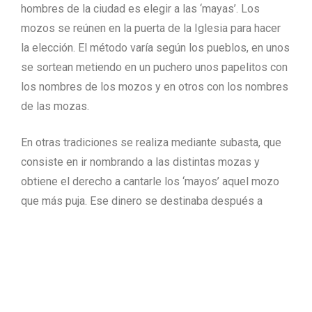
hombres de la ciudad es elegir a las ‘mayas’. Los
mozos se reúnen en la puerta de la Iglesia para hacer
la elección. El método varía según los pueblos, en unos
se sortean metiendo en un puchero unos papelitos con
los nombres de los mozos y en otros con los nombres
de las mozas.
En otras tradiciones se realiza mediante subasta, que
consiste en ir nombrando a las distintas mozas y
obtiene el derecho a cantarle los ‘mayos’ aquel mozo
que más puja. Ese dinero se destinaba después a
comprar velas o a sufragar los gastos de una comida
campestre. Una vez que, cada ‘mayo’, elegía a su pareja
se formaba la rondalla que va de puerta en puerta
anunciando a cada moza el ‘mayo’ que le ha tocado.