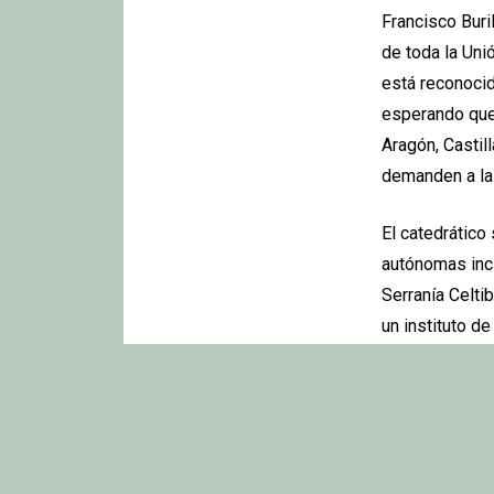
Francisco Buri
de toda la Un
está reconoci
esperando que 
Aragón, Castil
demanden a la 
El catedrático
autónomas incl
Serranía Celti
un instituto de
Serranía Celti
Territorial In
desarrollo.