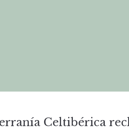
erranía Celtibérica re