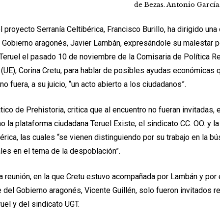
de Bezas. Antonio Garcí
 proyecto Serranía Celtibérica, Francisco Burillo, ha dirigido una 
 Gobierno aragonés, Javier Lambán, expresándole su malestar p
a Teruel el pasado 10 de noviembre de la Comisaria de Política Re
(UE), Corina Cretu, para hablar de posibles ayudas económicas q
o fuera, a su juicio, “un acto abierto a los ciudadanos”.
ático de Prehistoria, critica que al encuentro no fueran invitadas, e
 la plataforma ciudadana Teruel Existe, el sindicato CC. OO. y la
bérica, las cuales “se vienen distinguiendo por su trabajo en la 
les en el tema de la despoblación”.
a reunión, en la que Cretu estuvo acompañada por Lambán y por 
 del Gobierno aragonés, Vicente Guillén, solo fueron invitados 
uel y del sindicato UGT.