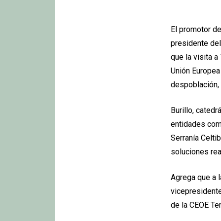
El promotor del
presidente del
que la visita 
Unión Europea 
despoblación, n
Burillo, catedr
entidades como
Serranía Celti
soluciones rea
Agrega que a l
vicepresidente
de la CEOE Ter