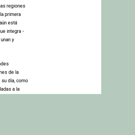
icas regiones
la primera
aún está
ue integra -
 unan y
dades
nes de la
n su día, como
ladas a la
 (Inversión
omuevan su