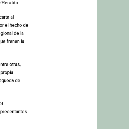
a/Heraldo
carta al
or el hecho de
gional de la
ue frenen la
ntre otras,
 propia
búsqueda de
el
representantes