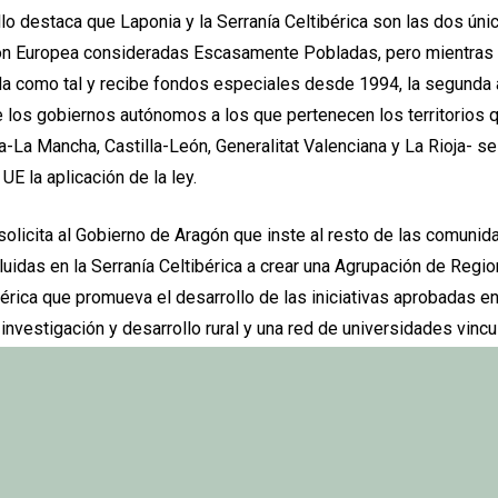
llo destaca que Laponia y la Serranía Celtibérica son las dos ún
ión Europea consideradas Escasamente Pobladas, pero mientras 
da como tal y recibe fondos especiales desde 1994, la segunda 
los gobiernos autónomos a los que pertenecen los territorios q
la-La Mancha, Castilla-León, Generalitat Valenciana y La Rioja- se
UE la aplicación de la ley.
 solicita al Gobierno de Aragón que inste al resto de las comuni
uidas en la Serranía Celtibérica a crear una Agrupación de Regio
bérica que promueva el desarrollo de las iniciativas aprobadas e
 investigación y desarrollo rural y una red de universidades vincu
bérica. Reclama también que este territorio sea declarado una ITI
tegrada) y, como tal, reciba ayudas específicas de Europa que pr