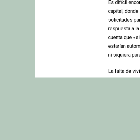
Es difícil enc
capital, donde
solicitudes pa
respuesta a la
cuenta que «si
estarían autom
ni siquiera pa
La falta de vi
o Albarracín, 
calor del boom