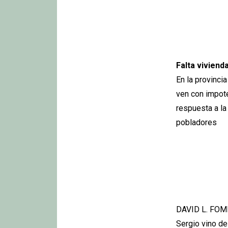
Falta viviend
En la provinci
ven con impot
respuesta a l
pobladores
DAVID L. FOM
Sergio vino de