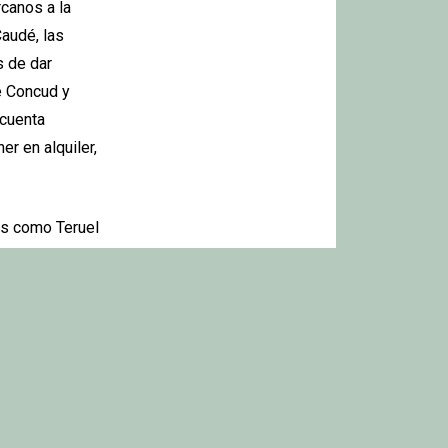
rcanos a la
audé, las
s de dar
e Concud y
ncuenta
r en alquiler,
des como Teruel
ístico, al