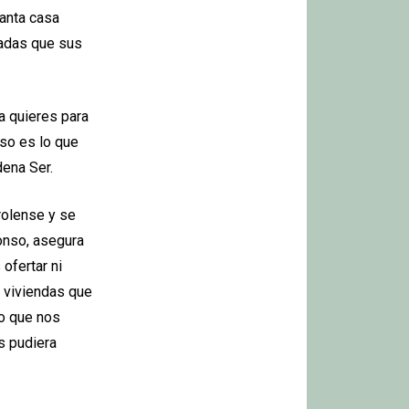
tanta casa
radas que sus
a quieres para
Eso es lo que
dena Ser.
rolense y se
onso, asegura
ofertar ni
s viviendas que
lo que nos
as pudiera