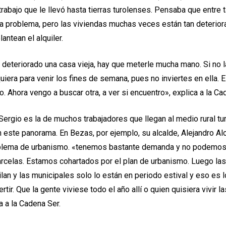
trabajo que le llevó hasta tierras turolenses. Pensaba que entre 
ía problema, pero las viviendas muchas veces están tan deterio
antean el alquiler.
deteriorado una casa vieja, hay que meterle mucha mano. Si no l
quiera para venir los fines de semana, pues no inviertes en ella. 
o. Ahora vengo a buscar otra, a ver si encuentro», explica a la Ca
 Sergio es la de muchos trabajadores que llegan al medio rural tu
 este panorama. En Bezas, por ejemplo, su alcalde, Alejandro Al
blema de urbanismo. «tenemos bastante demanda y no podemos 
arcelas. Estamos cohartados por el plan de urbanismo. Luego la
ilan y las municipales solo lo están en periodo estival y eso es 
ertir. Que la gente viviese todo el año allí o quien quisiera vivir l
ta a la Cadena Ser.