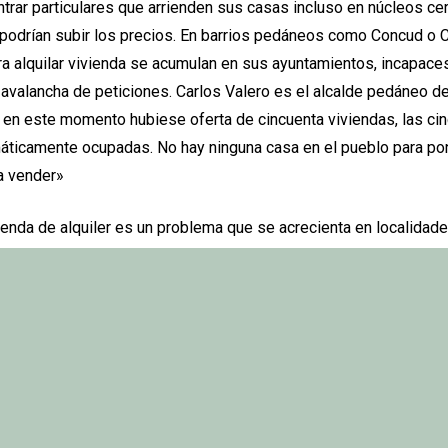
ontrar particulares que arrienden sus casas incluso en núcleos ce
 podrían subir los precios. En barrios pedáneos como Concud o C
ra alquilar vivienda se acumulan en sus ayuntamientos, incapace
 avalancha de peticiones. Carlos Valero es el alcalde pedáneo d
 en este momento hubiese oferta de cincuenta viviendas, las ci
áticamente ocupadas. No hay ninguna casa en el pueblo para pone
ra vender»
vienda de alquiler es un problema que se acrecienta en localida
donde la segunda vivienda se ha convertido en Vivienda de Uso Tur
 del tursmo.
2019
ABRIL 3, 2019
PUBLICADO EN