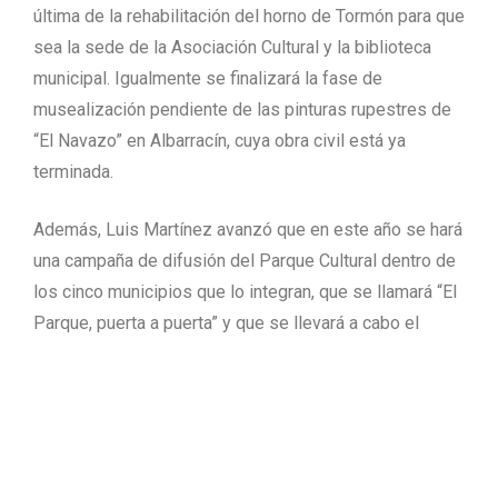
última de la rehabilitación del horno de Tormón para que
sea la sede de la Asociación Cultural y la biblioteca
municipal. Igualmente se finalizará la fase de
musealización pendiente de las pinturas rupestres de
“El Navazo” en Albarracín, cuya obra civil está ya
terminada.
Además, Luis Martínez avanzó que en este año se hará
una campaña de difusión del Parque Cultural dentro de
los cinco municipios que lo integran, que se llamará “El
Parque, puerta a puerta” y que se llevará a cabo el
próximo verano.
Por otro lado, el Parque Cultural de Albarracín llevará la
gestión de los dos centros de interpretación que ya
están abiertos al público y que son los de Ródenas y