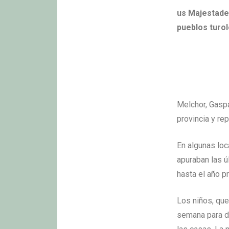
us Majestade
pueblos turo
Melchor, Gaspa
provincia y re
En algunas loc
apuraban las ú
hasta el año p
Los niños, que
semana para di