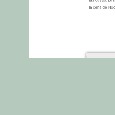
las casas. La 
la cena de No
La D