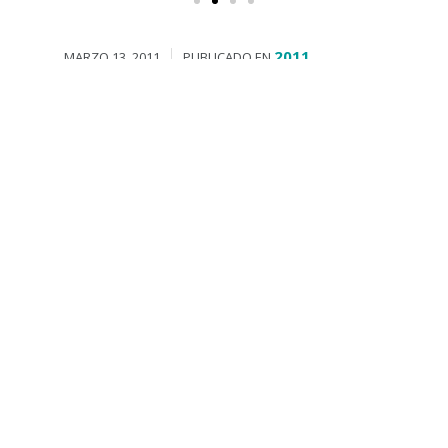
2011
MARZO 13, 2011
PUBLICADO EN
El Molino de San Pedro sufre
«grandes daños»
Ayer domingo se enterró en el
pueblo a Tadeo Hernández