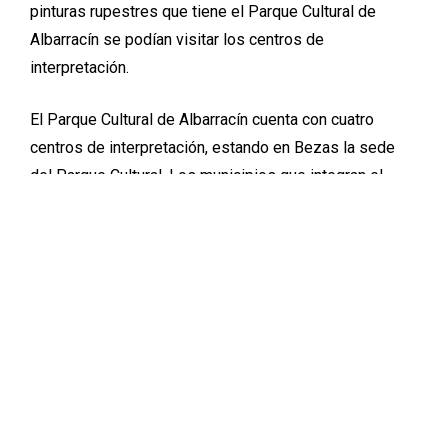
pinturas rupestres que tiene el Parque Cultural de
Albarracín se podían visitar los centros de
interpretación.
El Parque Cultural de Albarracín cuenta con cuatro
centros de interpretación, estando en Bezas la sede
del Parque Cultural. Los municipios que integran el
Parque Cultural de Albarracín, son Pozondón, Ródenas,
Tormón, Bezas y Albarracín.
En las pinturas rupestres del Navazo en Albarracín se
organizaron dos visitas guiadas gratuitas en el día de
ayer, una a las 11,30 horas y otra a las 16,15 horas. Los
turistas pudieron ver y oír las explicaciones de 8
abrigos rupestres