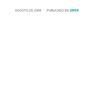
2004
AGOSTO 29, 2004
PUBLICADO EN
Un rayo calcina un monte en
Torres
El IET ofrece en un libro un viaje
literario y visual para descubrir la
belleza de la provincia de Teruel