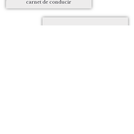
carnet de conducir
El Congreso Nacional de Pastoras y
Pastores rinde homenaje al oficio, a
través de José Iranzo y esposa
INICIO
CÓMO LLEGAR
QUÉ VISITAR
RUTAS Y SENDEROS
SERVICIOS
CRÉDITOS