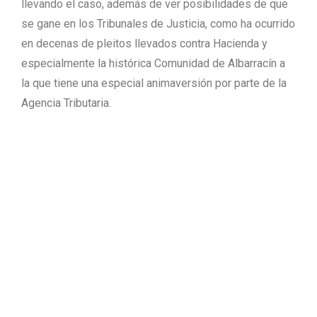
llevando el caso, además de ver posibilidades de que
se gane en los Tribunales de Justicia, como ha ocurrido
en decenas de pleitos llevados contra Hacienda y
especialmente la histórica Comunidad de Albarracín a
la que tiene una especial animaversión por parte de la
Agencia Tributaria.
De Las Roces afirmó que la Comunidad de Albarracín
no está sujeta al pago de sociedades y que las
resoluciones se meten con un sólo Ayuntamiento, el de
Albarracín, no con el resto. La Comunidad de Albarracín
siempre ha reclamado que Hacienda no ha
comprendido el funcionamiento de la histórica
institución, además de no tener ningún ánimo de lucro
entre sus fines, sino la de dar servicios a los vecinos.
Los alcaldes de la Comunidad de Albarracín decidieron