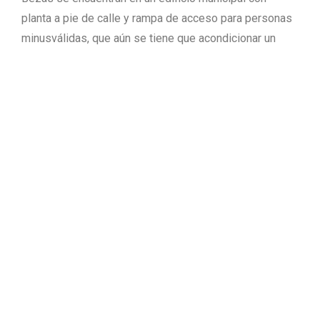
planta a pie de calle y rampa de acceso para personas
minusválidas, que aún se tiene que acondicionar un
poco. El médico de Bezas, Ricardo Montolio, explicó
que el nuevo consultorio cuenta con sala de espera,
sala de botiquín, servicios y sala de consulta conjunta
para el ATS y el facultativo. El nuevo consultorio
médico atiende a los 75 vecinos de Bezas durante tres
veces a la semana, lunes, miércoles y viernes.
La eliminación de las escaleras
El director provincial de Atención Primaria de la
Diputación General de Aragón, Fernando Clemente, dijo
que con las nuevas dependencias de atención sanitaria
de Bezas, practicamente desaparecían en la provincia
los consultorios médicos cuyas entradas no están a