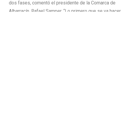
dos fases, comentó el presidente de la Comarca de
Albarracín, Rafael Samper. “Lo primero que se va hacer
es la convocatoria para la redacción del proyecto. En el
próximo otoño se licitarán las obras para que la primera
fase se haga el año que viene, 2007, y la segunda fase
en 2008”. Samper apuntó que no se va a parar y que
ahora se le había pedido al arquitecto ganador del
concurso, Angel Verdasco, que haga una foto virtual de
toda la reproducción a escala del río Tajo, desde su
nacimiento a la desembocadura. “La foto virtual la
tendremos en 15 días. No vamos a parar”.
Actividades durante todo el año
El profesor de proyectos en la Escuela de Arquitectura
de Madrid, Angel Verdasco, explicó que lo que ha