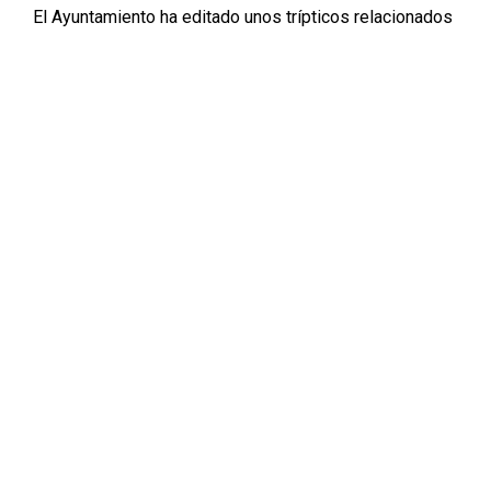
El Ayuntamiento ha editado unos trípticos relacionados
con Bezas y su entorno, donde recoge los itinerarios
de corto recorrido planificados en nuestra página Web.
Los mismos servirán como guía al viajero para realizar
incursiones a los lugares más idílicos del término de
Bezas.
2002
AGOSTO 15, 2002
PUBLICADO EN
La DGA delimita el entorno de las
pinturas rupestres de Teruel