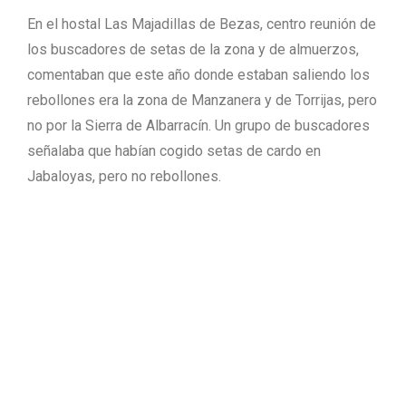
En el hostal Las Majadillas de Bezas, centro reunión de
los buscadores de setas de la zona y de almuerzos,
comentaban que este año donde estaban saliendo los
rebollones era la zona de Manzanera y de Torrijas, pero
no por la Sierra de Albarracín. Un grupo de buscadores
señalaba que habían cogido setas de cardo en
Jabaloyas, pero no rebollones.
En el monte mismo de Bezas, los experimentados
buscadores de rebollones Víctor Benítez, (Barcelona),
e Ignacio Novella (Zaragoza) afirmaban que este año la
campaña estaba siendo muy mala. “Venimos todos los
años a recoger y hemos cogido de cardo y de chopo,
pero no rebollones. Cuando en El Campillo no ves
vendedores es que no hay rebollones. Buenos lugares
para coger rebollones son también Castelfrío y