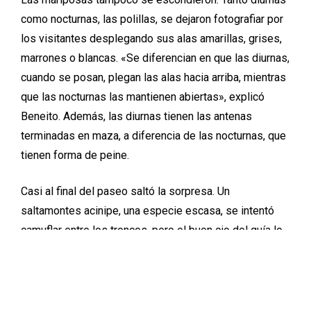
como nocturnas, las polillas, se dejaron fotografiar por
los visitantes desplegando sus alas amarillas, grises,
marrones o blancas. «Se diferencian en que las diurnas,
cuando se posan, plegan las alas hacia arriba, mientras
que las nocturnas las mantienen abiertas», explicó
Beneito. Además, las diurnas tienen las antenas
terminadas en maza, a diferencia de las nocturnas, que
tienen forma de peine.
Casi al final del paseo saltó la sorpresa. Un
saltamontes acinipe, una especie escasa, se intentó
camuflar entre los troncos, pero el buen ojo del guía lo
descubrió para mostrárselo a los visitantes. «Tiene las
alas atrofiadas, así que utiliza el abdomen como un
balancín para poder saltar», indicó. El paseo también
tuvo su premio gastronómico, con unas moras de zarza