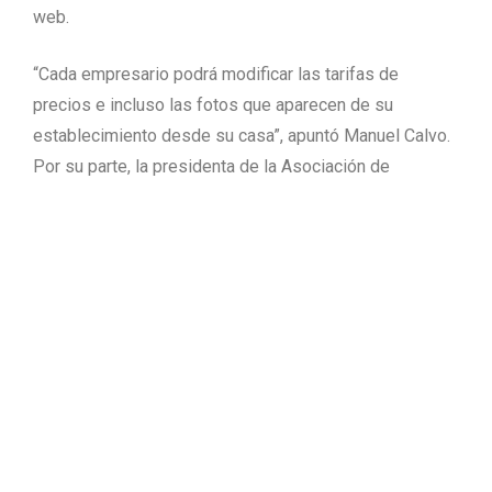
web.
“Cada empresario podrá modificar las tarifas de
precios e incluso las fotos que aparecen de su
establecimiento desde su casa”, apuntó Manuel Calvo.
Por su parte, la presidenta de la Asociación de
Viviendas de Turismo Rural de la zona (Jalgur) ,Marisa
Fuertes, señaló que la gestión de las webs de las
casas rurales se realizará desde la asociación.
“Todos en la misma dirección”
La Comarca de Gúdar-Javalambre cuenta con una
Federación Turística en la que están integradas las dos
asociaciones turísticas – Atusig y Atujav- que operan
en cada una de las dos sierras; la agrupación de