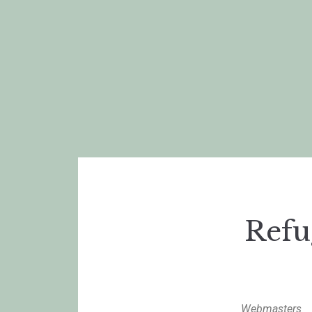
Refu
Webmasters