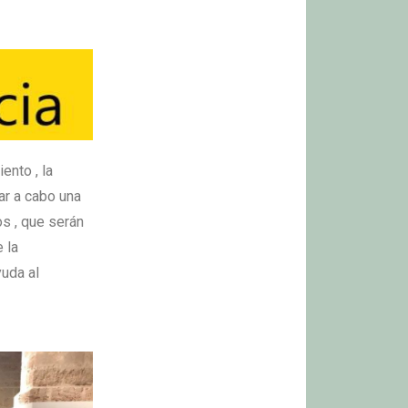
ento , la
ar a cabo una
os , que serán
 la
uda al