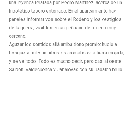
una leyenda relatada por Pedro Martínez, acerca de un
hipotético tesoro enterrado. En el aparcamiento hay
paneles informativos sobre el Rodeno y los vestigios
de la guerra, visibles en un peñasco de rodeno muy
cercano.
Aguzar los sentidos allá arriba tiene premio: huele a
bosque, a mil y un arbustos aromáticos, a tierra mojada,
y se ve ‘todo’. Todo es mucho decir, pero casi:al oeste
Saldón, Valdecuenca y Jabaloyas con su Jabalón brujo
(en lo alto de ese monte, además de las leyendas de
aquelarres y la observación de estrellas, hay otro
puesto de vigilancia) con Veguillas de la Sierra y la
aldea de Arroyo Cerezo (de Castelfabib, en el Rincón
de Ademuz, Valencia) al sur.
Al sureste están Villel, Libros y Tramacastiel; siguiendo
el giro hasta los 360 grados se ven las pistas de esquí