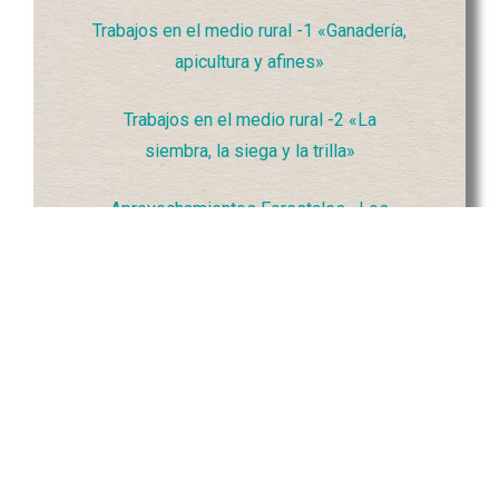
Trabajos en el medio rural -1 «Ganadería,
apicultura y afines»
Trabajos en el medio rural -2 «La
siembra, la siega y la trilla»
Aprovechamientos Forestales «Los
pinares de Rodeno de Bezas»
Miradas y pensamientos -1 «Desde el
llano y los secanos»
Miradas y pensamientos -2 «Desde el
valle y los humedales»
Comunidad de Albarracín -1 «Rodeno de