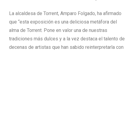
La alcaldesa de Torrent, Amparo Folgado, ha afirmado
que “esta exposición es una deliciosa metáfora del
alma de Torrent. Pone en valor una de nuestras
tradiciones más dulces y a la vez destaca el talento de
decenas de artistas que han sabido reinterpretarla con
enorme sensibilidad”.
Por su parte, el concejal de Cultura, Aitor Sánchez, ha
querido remarcar que “desde el ayuntamiento
seguimos apostando por una programación cultural
diversa y de calidad. La Sala EMAT se convierte con
esta muestra en un espacio donde confluyen nuestras
raíces y el arte contemporáneo”.