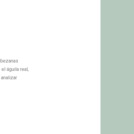
y bezanas
l águila real,
analizar